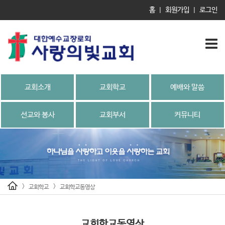
홈
회원가입
로그인
|
|
교회소개
교회학교
예배와 말씀
선교와 봉사
교회부서
커뮤니티
>
>
교회학교
교회학교동영상
교회학교동영상