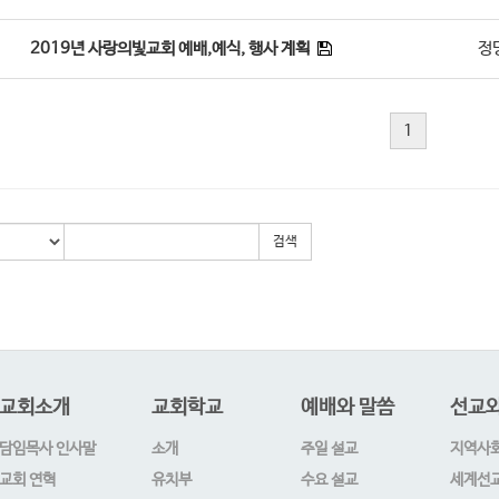
2019년 사랑의빛교회 예배,예식, 행사 계획
정
1
검색
교회소개
교회학교
예배와 말씀
선교와
담임목사 인사말
소개
주일 설교
지역사
교회 연혁
유치부
수요 설교
세계선