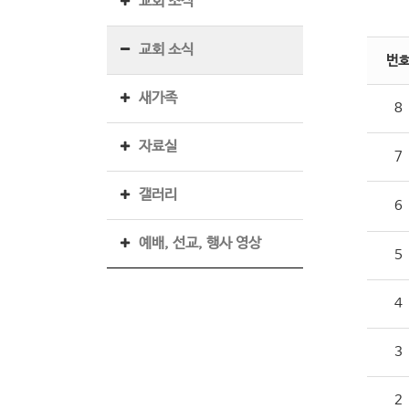
교회 조직
교회 소식
번
새가족
8
자료실
7
갤러리
6
예배, 선교, 행사 영상
5
4
3
2