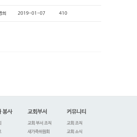
명희
2019-01-07
410
 봉사
교회부서
커뮤니티
회
교회 부서 조직
교회 조직
교
새가족위원회
교회 소식