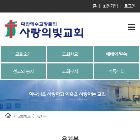
홈
회원가입
로그인
|
|
교회소개
교회학교
예배와 말씀
선교와 봉사
교회부서
커뮤니티
>
>
교회학교
유치부
유치부