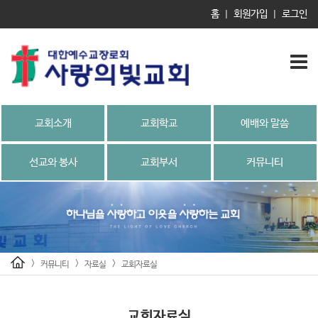
홈
회원가입
로그인
|
|
교회소개
교회학교
예배와 말씀
선교와 봉사
교회부서
커뮤니티
>
>
>
커뮤니티
자료실
교회자료실
교회자료실