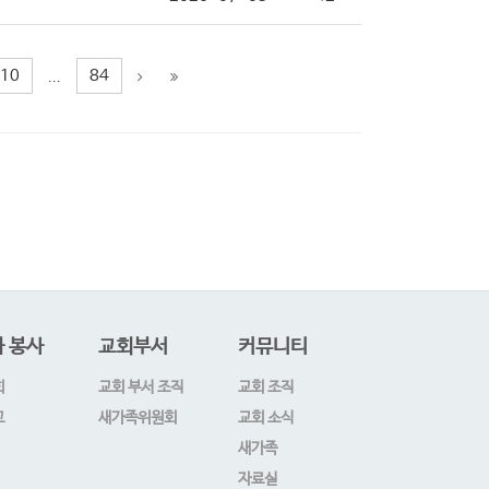
10
84
...
 봉사
교회부서
커뮤니티
회
교회 부서 조직
교회 조직
교
새가족위원회
교회 소식
새가족
자료실