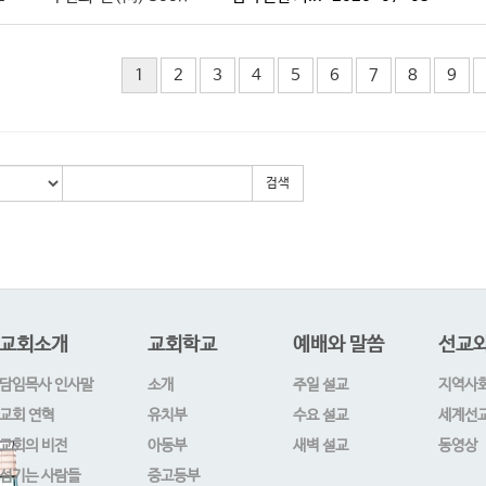
1
2
3
4
5
6
7
8
9
검색
교회소개
교회학교
예배와 말씀
선교와
담임목사 인사말
소개
주일 설교
지역사
교회 연혁
유치부
수요 설교
세계선
교회의 비전
아동부
새벽 설교
동영상
섬기는 사람들
중고등부