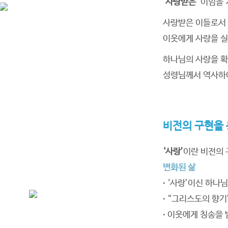
‘사랑받은’
이임을 
사랑받은 이들로서
이웃에게 사랑을 
하나님을 사랑하고
이웃을 사랑하는 교회
하나님의 사랑을 확
성령님께서 역사하
예수께서 이르시되 네 마음을 다하고 목숨을
하고 뜻을 다하여 주 너의 하나님을 사랑하라
하셨으니 이것이 크고 첫째 되는 계명이요
비전의 구현을 
둘째도 그와 같으니 네 이웃을 네 자신 같이
사랑하라 하셨으니 이 두 계명이
‘사랑’
이란 비전의
온 율법과 선지자의 강령이니라
변화된 삶
(마 22:37-40)
∙
‘사랑’이신 하나님
∙
“그리스도의 향기
∙
이웃에게 칭송을 