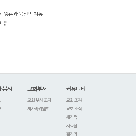
한 영혼과 육신의 치유
치유
 봉사
교회부서
커뮤니티
회
교회 부서 조직
교회 조직
교
새가족위원회
교회 소식
새가족
자료실
갤러리