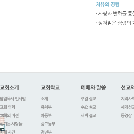
치유의 경험
∙
사랑과 변화를 통
∙
상처받은 심령의 
교회소개
교회학교
예배와 말씀
선교와
담임목사 인사말
소개
주일 설교
지역사
교회 연혁
유치부
수요 설교
세계선
교회의 비전
아동부
새벽 설교
동영상
섬기는 사람들
중고등부
예배 시간
청년부