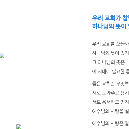
우리 교회가 창
하나님의 뜻이
foundation
창립정신
우리 교회를 오늘까
하나님의 뜻이 있기
그 하나님의 뜻은
이 시대에 필요한 
아래의 내용은 사랑의빛교회의 창립에
좋은 교회란 무엇보
산파역할을 하신 고 이종현 장로님께서
서로 도와주고 용기
교회의 창립기념주일을 맞아
서로 용서하고 먼저
교우들에게 전하는
메시지를 편집한 것입니다.
예수님의 사랑을 
예수님의 사랑은 말