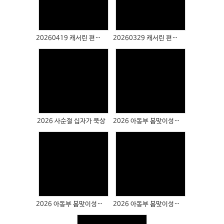
Views
Views
20260419 캐서린 편지(유치아동부)
20260329 캐서린 편지(사랑목장)
Views
Views
2026 사순절 십자가 묵상
2026 아동부 봄맞이성경학교(창의체험관)
Views
Views
2026 아동부 봄맞이성경학교(게임챌린지&키친챌린지)
2026 아동부 봄맞이성경학교(예배&찬양&공과공부)