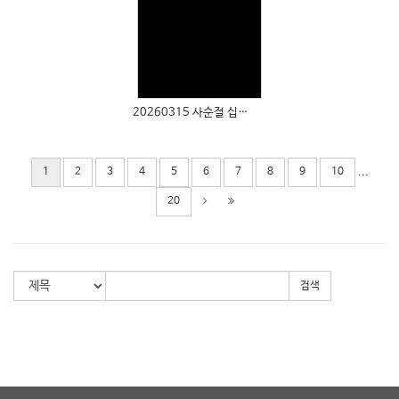
Views
20260315 사순절 십자가 묵상
...
1
2
3
4
5
6
7
8
9
10
20
검색