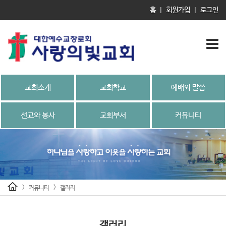
홈
회원가입
로그인
|
|
교회소개
교회학교
예배와 말씀
선교와 봉사
교회부서
커뮤니티
>
>
커뮤니티
갤러리
갤러리